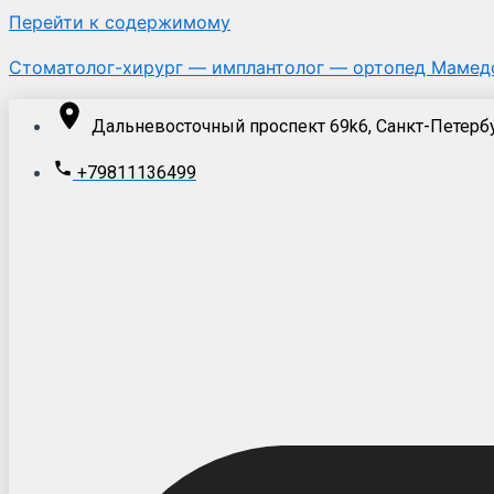
Перейти к содержимому
Стоматолог-хирург — имплантолог — ортопед Мамедо
Дальневосточный проспект 69k6, Санкт-Петербу
+79811136499