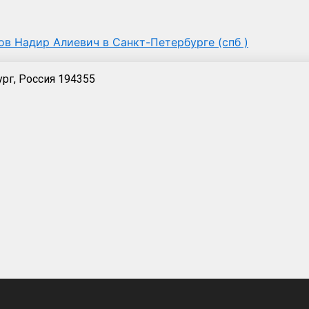
в Надир Алиевич в Санкт-Петербурге (спб )
рг, Россия 194355